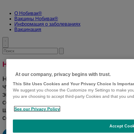
О Нобивак®
Вакцины Нобивак®
Информация о заболеваниях
Вакцинация
Toggle
search
Search
Submit
for:
search
НОБИВАК® PUPPY DP
At our company, privacy begins with trust.
Нобивак® Puppy DP – вакцина против
This Site Uses Cookies and Your Privacy Choice Is Importa
чумы плотоядных и парвовирусного
We suggest you choose the Customize my Settings to make your
энтерита собак живая сухая. Вакцина
you are choosing to accept third-party Cookies and that you und
содержит: живой вирус чумы плотоядных,
штамм Onderstepoort; живой парвовирус
See our Privacy Policy
собак, штамм 154.
Accept Coo