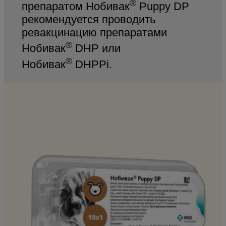
®
препаратом Нобивак
Puppy DP
рекомендуется проводить
ревакцинацию препаратами
®
Нобивак
DHP или
®
Нобивак
DHPPi.