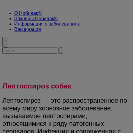
О Нобивак®
Вакцины Нобивак®
Информация о заболеваниях
Вакцинация
Toggle
search
Search
Submit
for:
search
Лептоспироз собак
Лептоспироз — это распространенное по
всему миру зоонозное заболевание,
вызываемое лептоспирами,
относящимися к ряду патогенных
сероваров. Инфекция и сопряженная с