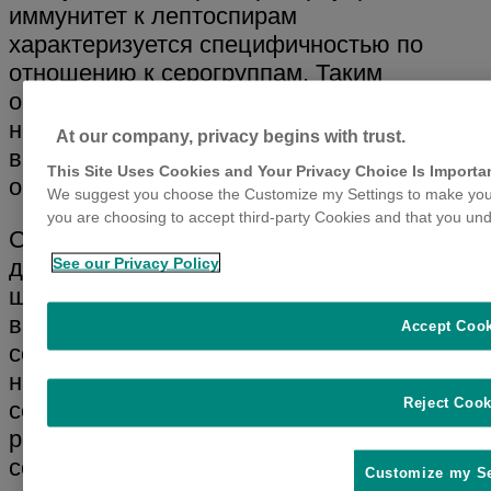
иммунитет к лептоспирам
характеризуется специфичностью по
отношению к серогруппам. Таким
образом, для разработки вакцин
необходимы знания о серогруппах, часто
At our company, privacy begins with trust.
вызывающих заболевания в
This Site Uses Cookies and Your Privacy Choice Is Importa
определенном географическом регионе.
We suggest you choose the Customize my Settings to make your
you are choosing to accept third-party Cookies and that you und
Собаки являются хозяином-резервуаром
See our Privacy Policy
для серовара
canicola
, и до реализации
широкомасштабных программ
вакцинации
Accept Coo
серовары
canicola
и
icterohaemorrhagiae
бы
наиболее распространенными
Reject Cook
сероварами у собак. За последние 15 лет
распространенность сероваров среди
собак существенно изменилась: все чаще
Customize my Se