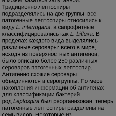
и может казаться запутанной.
Традиционно лептоспиры
подразделялись на две группы: все
патогенные лептоспиры относились к
виду
L. interrogans
, а сапрофитные
классифицировались как
L. biflexa
. В
пределах каждого вида выделялись
различные серовары: всего в мире,
исходя из поверхностных антигенов,
было описано более 250 различных
сероваров патогенных лептоспир.
Антигенно схожие серовары
объединяются в серогруппы. По мере
накопления информации об антигенах
для классификации бактерий
род
Leptospira
был реорганизован: теперь
патогенные лептоспиры разделены на
семь видов. Некоторые из