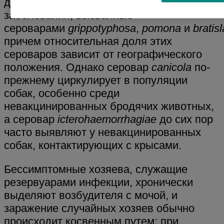
диагностируются клинические
заболевания, вызванные
сероварами
grippotyphosa
,
pomona
и
bratis
причем относительная доля этих
сероваров зависит от географического
положения. Однако серовар
canicola
по-
прежнему циркулирует в популяции
собак, особенно среди
невакцинированных бродячих животных,
а серовар
icterohaemorrhagiae
до сих пор
часто выявляют у невакцинированных
собак, контактирующих с крысами.
Бессимптомные хозяева, служащие
резервуарами инфекции, хронически
выделяют возбудителя с мочой, и
заражение случайных хозяев обычно
происходит косвенным путем: при