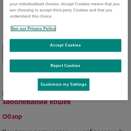
your individualized choices. Accept Cookies means that you
are choosing to accept third-party Cookies and that you
understand this choice.
О Нобивак®
Вакцины Нобивак®
See our Privacy Policy
Информация о заболеваниях
Вакцинация
Accept Cookies
Toggle
search
Search
Submit
search
for:
Reject Cookies
Customize my Settings
Комплекс респираторных
заболеваний кошек
Обзор