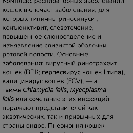
Комплекс респираторных заболеваний
кошек включает заболевания, для
которых типичны риносинусит,
конъюнктивит, слезотечение,
повышенное слюноотделение и
изъязвление слизистой оболочки
ротовой полости. Основные
заболевания: вирусный ринотрахеит
кошек (ВРК; герпесвирус кошек I типа),
калицивирус кошек (FCV), — а
также
,
Chlamydia felis
Mycoplasma
или сочетание этих инфекций
felis
поражают представителей как
экзотических, так и привычных для
страны видов. Пневмония кошек